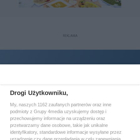
REKLAMA
Drogi Użytkowniku,
My, naszych 1162 zaufanych partnerów oraz inne
podmioty z Grupy 4media uzyskujemy dostęp i
Wydawcą
halorzeszow.pl
jest:
przechowujemy informacje na urządzeniu oraz
STOWARZYSZENIE INICJATYW SPOŁECZNYCH PERSPEKTYWA
przetwarzamy dane osobowe, takie jak unikalne
identyfikatory, standardowe informacje wysyłane przez
Adres do korespondencji:
urządzenie czy dane przeglądania w celu zapewniania