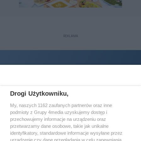
REKLAMA
Drogi Użytkowniku,
My, naszych 1162 zaufanych partnerów oraz inne
podmioty z Grupy 4media uzyskujemy dostęp i
Wydawcą
halorzeszow.pl
jest:
przechowujemy informacje na urządzeniu oraz
STOWARZYSZENIE INICJATYW SPOŁECZNYCH PERSPEKTYWA
przetwarzamy dane osobowe, takie jak unikalne
identyfikatory, standardowe informacje wysyłane przez
Adres do korespondencji:
urządzenie czy dane przeglądania w celu zapewniania