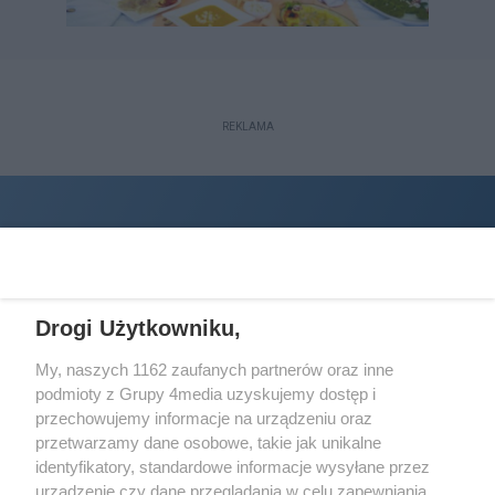
REKLAMA
Drogi Użytkowniku,
My, naszych 1162 zaufanych partnerów oraz inne
podmioty z Grupy 4media uzyskujemy dostęp i
Wydawcą
halorzeszow.pl
jest:
przechowujemy informacje na urządzeniu oraz
STOWARZYSZENIE INICJATYW SPOŁECZNYCH PERSPEKTYWA
przetwarzamy dane osobowe, takie jak unikalne
identyfikatory, standardowe informacje wysyłane przez
Adres do korespondencji:
urządzenie czy dane przeglądania w celu zapewniania