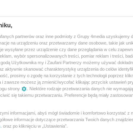
niku,
fanych partnerów oraz inne podmioty z Grupy 4media uzyskujemy d
cje na urządzeniu oraz przetwarzamy dane osobowe, takie jak unika
je wysyłane przez urządzenie czy dane przeglądania w celu zapewn
klam, wybór spersonalizowanych treści, pomiar reklam i treści, bad
 zgodą Użytkownika my i Zaufani Partnerzy możemy używać dokład
az aktywnie skanować charakterystykę urządzenia do celów identyfi
ść, prosimy o zgodę na korzystanie z tych technologii poprzez klikn
111
/ 129
a i zawsze możesz ją zmienić/wycofać klikając przycisk ustawień pr
ogu strony
. Niektóre rodzaje przetwarzania danych nie wymagaj
iwić się takiemu przetwarzaniu. Preferencje będą miały zastosowania
szymi informacjami, abyś mógł świadomie i komfortowo korzystać z
gółowe informacje dotyczące przetwarzania Twoich danych znajdzi
s
. oraz po kliknięciu w „Ustawienia”.