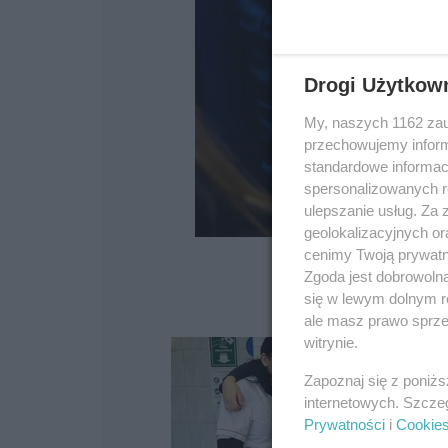
Drogi Użytkow
My, naszych 1162 zau
przechowujemy informa
standardowe informac
spersonalizowanych re
ulepszanie usług. Za
geolokalizacyjnych or
cenimy Twoją prywatno
Zgoda jest dobrowoln
się w lewym dolnym r
ale masz prawo sprzec
witrynie.
Zapoznaj się z poniż
internetowych. Szcze
Prywatności
i
Cookie