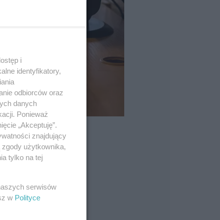
ostęp i
lne identyfikatory,
iania
anie odbiorców oraz
nych danych
kacji. Ponieważ
ięcie „Akceptuję”.
ywatności znajdujący
ą zgody użytkownika,
 tylko na tej
 naszych serwisów
esz w
Polityce