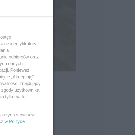
ostęp i
lne identyfikatory,
iania
anie odbiorców oraz
nych danych
kacji. Ponieważ
ięcie „Akceptuję”.
ywatności znajdujący
ą zgody użytkownika,
 tylko na tej
 naszych serwisów
esz w
Polityce