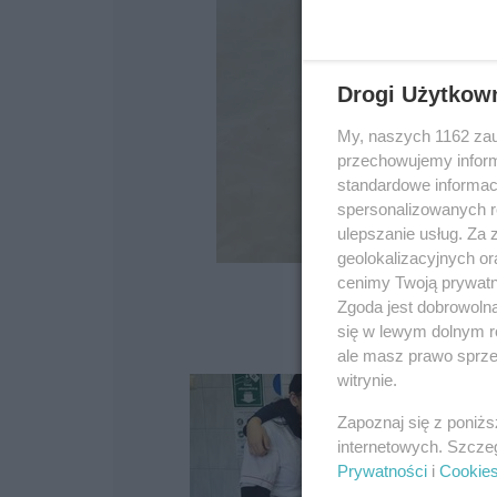
Drogi Użytkow
My, naszych 1162 zau
przechowujemy informa
standardowe informac
spersonalizowanych re
ulepszanie usług. Za
geolokalizacyjnych or
cenimy Twoją prywatno
Zgoda jest dobrowoln
się w lewym dolnym r
ale masz prawo sprzec
witrynie.
Zapoznaj się z poniż
internetowych. Szcze
Prywatności
i
Cookie