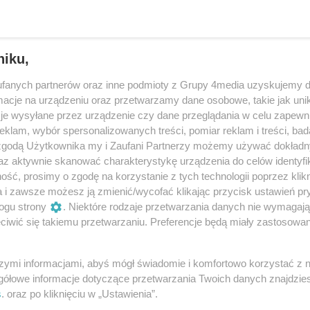
niku,
fanych partnerów oraz inne podmioty z Grupy 4media uzyskujemy d
cje na urządzeniu oraz przetwarzamy dane osobowe, takie jak unika
je wysyłane przez urządzenie czy dane przeglądania w celu zapewn
klam, wybór spersonalizowanych treści, pomiar reklam i treści, bad
 zgodą Użytkownika my i Zaufani Partnerzy możemy używać dokład
az aktywnie skanować charakterystykę urządzenia do celów identyfi
ść, prosimy o zgodę na korzystanie z tych technologii poprzez klikn
119
/ 129
a i zawsze możesz ją zmienić/wycofać klikając przycisk ustawień pr
ogu strony
. Niektóre rodzaje przetwarzania danych nie wymagaj
iwić się takiemu przetwarzaniu. Preferencje będą miały zastosowania
szymi informacjami, abyś mógł świadomie i komfortowo korzystać z
gółowe informacje dotyczące przetwarzania Twoich danych znajdzi
s
. oraz po kliknięciu w „Ustawienia”.