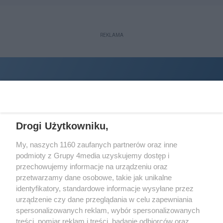
REKLAMA
Drogi Użytkowniku,
My, naszych 1160 zaufanych partnerów oraz inne
podmioty z Grupy 4media uzyskujemy dostęp i
Wydawcą
halorzeszow.pl
jest:
przechowujemy informacje na urządzeniu oraz
STOWARZYSZENIE INICJATYW SPOŁECZNYCH PERSPEKTYWA
przetwarzamy dane osobowe, takie jak unikalne
identyfikatory, standardowe informacje wysyłane przez
Adres do korespondencji:
urządzenie czy dane przeglądania w celu zapewniania
ul. Piastów 3/20
35-077 Rzeszów
spersonalizowanych reklam, wybór spersonalizowanych
treści, pomiar reklam i treści, badanie odbiorców oraz
kontakt@halorzeszow.pl