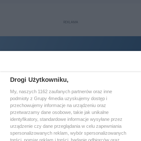
REKLAMA
Drogi Użytkowniku,
My, naszych 1162 zaufanych partnerów oraz inne
podmioty z Grupy 4media uzyskujemy dostęp i
Wydawcą
halorzeszow.pl
jest:
przechowujemy informacje na urządzeniu oraz
STOWARZYSZENIE INICJATYW SPOŁECZNYCH PERSPEKTYWA
przetwarzamy dane osobowe, takie jak unikalne
identyfikatory, standardowe informacje wysyłane przez
Adres do korespondencji:
urządzenie czy dane przeglądania w celu zapewniania
ul. Piastów 3/20
35-077 Rzeszów
spersonalizowanych reklam, wybór spersonalizowanych
treści, pomiar reklam i treści, badanie odbiorców oraz
kontakt@halorzeszow.pl