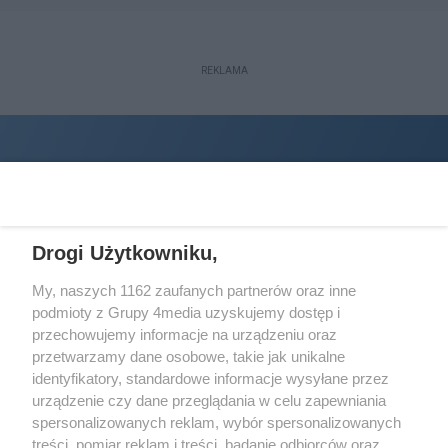
REKLAMA
Drogi Użytkowniku,
My, naszych 1162 zaufanych partnerów oraz inne
podmioty z Grupy 4media uzyskujemy dostęp i
Wydawcą
halorzeszow.pl
jest:
przechowujemy informacje na urządzeniu oraz
STOWARZYSZENIE INICJATYW SPOŁECZNYCH PERSPEKTYWA
przetwarzamy dane osobowe, takie jak unikalne
identyfikatory, standardowe informacje wysyłane przez
Adres do korespondencji:
urządzenie czy dane przeglądania w celu zapewniania
ul. Piastów 3/20
35-077 Rzeszów
spersonalizowanych reklam, wybór spersonalizowanych
treści, pomiar reklam i treści, badanie odbiorców oraz
kontakt@halorzeszow.pl