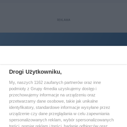
REKLAMA
Drogi Użytkowniku,
My, naszych 1162 zaufanych partnerów oraz inne
podmioty z Grupy 4media uzyskujemy dostęp i
Wydawcą
halorzeszow.pl
jest:
przechowujemy informacje na urządzeniu oraz
STOWARZYSZENIE INICJATYW SPOŁECZNYCH PERSPEKTYWA
przetwarzamy dane osobowe, takie jak unikalne
identyfikatory, standardowe informacje wysyłane przez
Adres do korespondencji:
urządzenie czy dane przeglądania w celu zapewniania
ul. Piastów 3/20
35-077 Rzeszów
spersonalizowanych reklam, wybór spersonalizowanych
treści, pomiar reklam i treści, badanie odbiorców oraz
kontakt@halorzeszow.pl