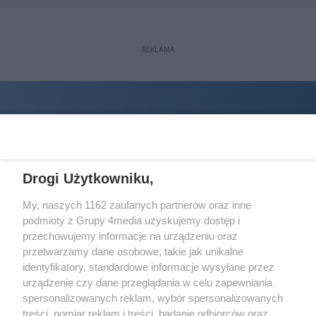
REKLAMA
Drogi Użytkowniku,
My, naszych 1162 zaufanych partnerów oraz inne
podmioty z Grupy 4media uzyskujemy dostęp i
Wydawcą
halorzeszow.pl
jest:
przechowujemy informacje na urządzeniu oraz
STOWARZYSZENIE INICJATYW SPOŁECZNYCH PERSPEKTYWA
przetwarzamy dane osobowe, takie jak unikalne
identyfikatory, standardowe informacje wysyłane przez
Adres do korespondencji:
urządzenie czy dane przeglądania w celu zapewniania
ul. Piastów 3/20
35-077 Rzeszów
spersonalizowanych reklam, wybór spersonalizowanych
treści, pomiar reklam i treści, badanie odbiorców oraz
kontakt@halorzeszow.pl