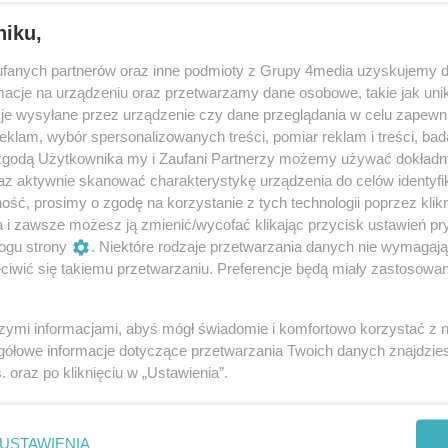
niku,
fanych partnerów oraz inne podmioty z Grupy 4media uzyskujemy d
cje na urządzeniu oraz przetwarzamy dane osobowe, takie jak unika
je wysyłane przez urządzenie czy dane przeglądania w celu zapewn
klam, wybór spersonalizowanych treści, pomiar reklam i treści, bad
 zgodą Użytkownika my i Zaufani Partnerzy możemy używać dokład
102
/ 170
az aktywnie skanować charakterystykę urządzenia do celów identyfi
ść, prosimy o zgodę na korzystanie z tych technologii poprzez klikn
a i zawsze możesz ją zmienić/wycofać klikając przycisk ustawień pr
ogu strony
. Niektóre rodzaje przetwarzania danych nie wymagaj
iwić się takiemu przetwarzaniu. Preferencje będą miały zastosowania
szymi informacjami, abyś mógł świadomie i komfortowo korzystać z
gółowe informacje dotyczące przetwarzania Twoich danych znajdzi
s
. oraz po kliknięciu w „Ustawienia”.
USTAWIENIA