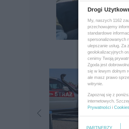
Drogi Użytkow
My, naszych 1162 zau
przechowujemy informa
standardowe informac
spersonalizowanych re
ulepszanie usług. Za
geolokalizacyjnych or
cenimy Twoją prywatno
Zgoda jest dobrowoln
się w lewym dolnym r
ale masz prawo sprzec
witrynie.
Zapoznaj się z poniż
internetowych. Szcze
Prywatności
i
Cookie
PARTNERZY