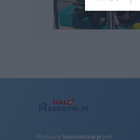
Wydawcą
halorzeszow.pl
jest: