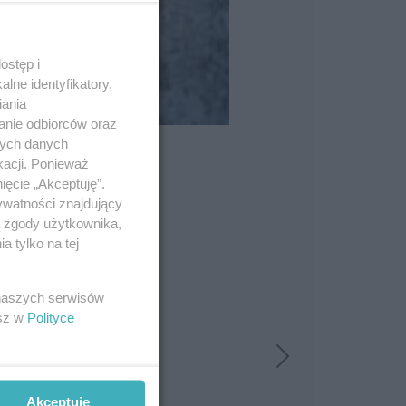
ostęp i
lne identyfikatory,
iania
anie odbiorców oraz
nych danych
kacji. Ponieważ
ięcie „Akceptuję”.
ywatności znajdujący
ą zgody użytkownika,
 tylko na tej
 naszych serwisów
esz w
Polityce
Akceptuję