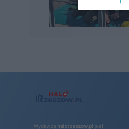
Wydawcą
halorzeszow.pl
jest: