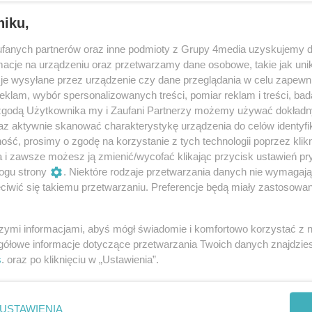
niku,
fanych partnerów oraz inne podmioty z Grupy 4media uzyskujemy d
cje na urządzeniu oraz przetwarzamy dane osobowe, takie jak unika
je wysyłane przez urządzenie czy dane przeglądania w celu zapewn
klam, wybór spersonalizowanych treści, pomiar reklam i treści, bad
 zgodą Użytkownika my i Zaufani Partnerzy możemy używać dokład
169
/ 170
az aktywnie skanować charakterystykę urządzenia do celów identyfi
ść, prosimy o zgodę na korzystanie z tych technologii poprzez klikn
a i zawsze możesz ją zmienić/wycofać klikając przycisk ustawień pr
ogu strony
. Niektóre rodzaje przetwarzania danych nie wymagaj
iwić się takiemu przetwarzaniu. Preferencje będą miały zastosowania
szymi informacjami, abyś mógł świadomie i komfortowo korzystać z
gółowe informacje dotyczące przetwarzania Twoich danych znajdzi
s
. oraz po kliknięciu w „Ustawienia”.
USTAWIENIA