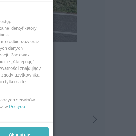
ostęp i
lne identyfikatory,
iania
anie odbiorców oraz
nych danych
kacji. Ponieważ
ięcie „Akceptuję”.
ywatności znajdujący
ą zgody użytkownika,
 tylko na tej
 naszych serwisów
esz w
Polityce
Akceptuję