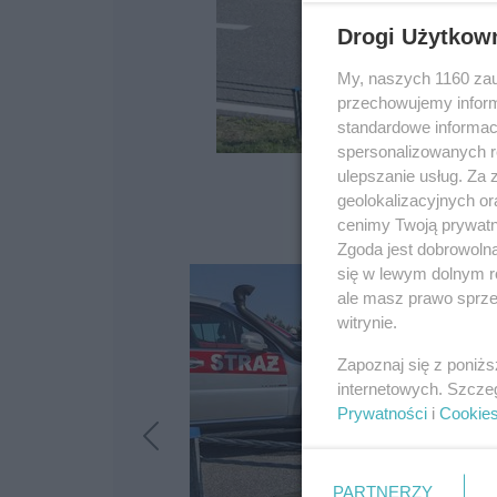
Drogi Użytkow
My, naszych 1160 zau
przechowujemy informa
standardowe informac
spersonalizowanych re
ulepszanie usług. Za
geolokalizacyjnych or
cenimy Twoją prywatno
Zgoda jest dobrowoln
się w lewym dolnym r
ale masz prawo sprzec
witrynie.
Zapoznaj się z poniż
internetowych. Szcze
Prywatności
i
Cookie
PARTNERZY