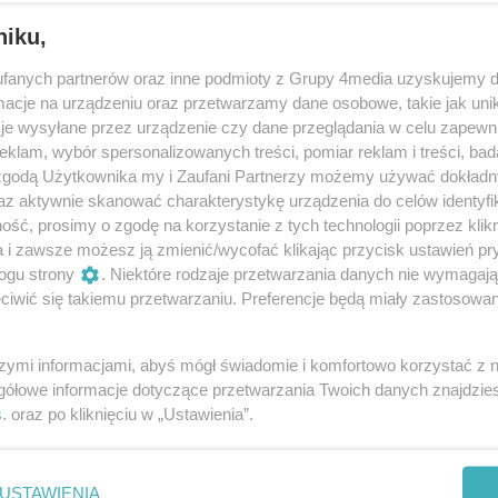
niku,
fanych partnerów oraz inne podmioty z Grupy 4media uzyskujemy d
cje na urządzeniu oraz przetwarzamy dane osobowe, takie jak unika
je wysyłane przez urządzenie czy dane przeglądania w celu zapewn
klam, wybór spersonalizowanych treści, pomiar reklam i treści, bad
 zgodą Użytkownika my i Zaufani Partnerzy możemy używać dokład
33
/ 170
az aktywnie skanować charakterystykę urządzenia do celów identyfi
ść, prosimy o zgodę na korzystanie z tych technologii poprzez klikn
a i zawsze możesz ją zmienić/wycofać klikając przycisk ustawień pr
ogu strony
. Niektóre rodzaje przetwarzania danych nie wymagaj
iwić się takiemu przetwarzaniu. Preferencje będą miały zastosowania
szymi informacjami, abyś mógł świadomie i komfortowo korzystać z
gółowe informacje dotyczące przetwarzania Twoich danych znajdzi
s
. oraz po kliknięciu w „Ustawienia”.
USTAWIENIA