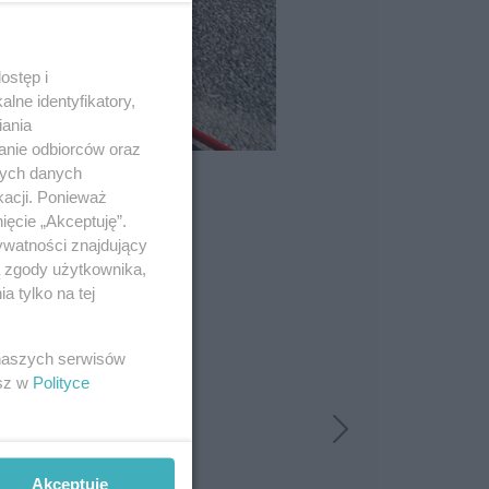
ostęp i
lne identyfikatory,
iania
anie odbiorców oraz
nych danych
kacji. Ponieważ
ięcie „Akceptuję”.
ywatności znajdujący
ą zgody użytkownika,
 tylko na tej
 naszych serwisów
esz w
Polityce
Akceptuję