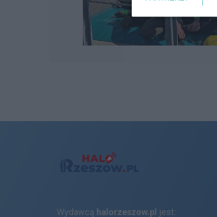
Wydawcą
halorzeszow.pl
jest: