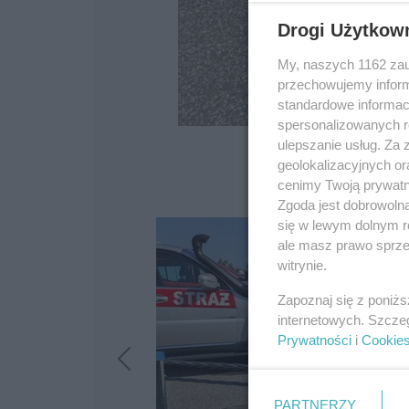
Drogi Użytkow
My, naszych 1162 zau
przechowujemy informa
standardowe informac
spersonalizowanych re
ulepszanie usług. Za
geolokalizacyjnych or
cenimy Twoją prywatno
Zgoda jest dobrowoln
się w lewym dolnym r
ale masz prawo sprzec
witrynie.
Zapoznaj się z poniż
internetowych. Szcze
Prywatności
i
Cookie
PARTNERZY