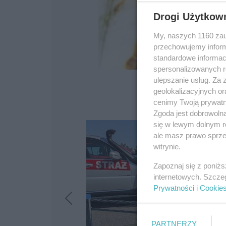
Drogi Użytkow
My, naszych 1160 zau
przechowujemy informa
standardowe informac
spersonalizowanych re
ulepszanie usług. Za
geolokalizacyjnych or
cenimy Twoją prywatno
Zgoda jest dobrowoln
się w lewym dolnym r
ale masz prawo sprzec
witrynie.
Zapoznaj się z poniż
internetowych. Szcze
Prywatności
i
Cookie
PARTNERZY