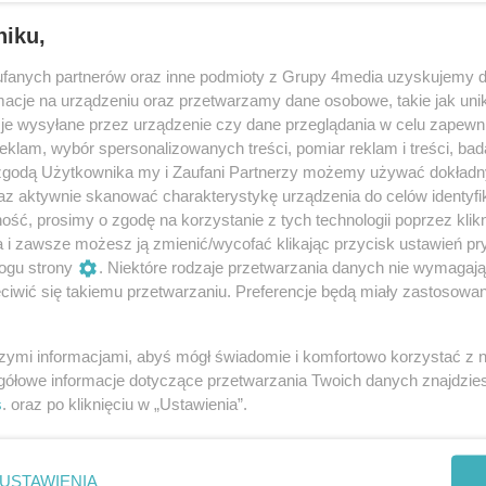
niku,
fanych partnerów oraz inne podmioty z Grupy 4media uzyskujemy d
cje na urządzeniu oraz przetwarzamy dane osobowe, takie jak unika
je wysyłane przez urządzenie czy dane przeglądania w celu zapewn
klam, wybór spersonalizowanych treści, pomiar reklam i treści, bad
 zgodą Użytkownika my i Zaufani Partnerzy możemy używać dokład
124
/ 170
az aktywnie skanować charakterystykę urządzenia do celów identyfi
ść, prosimy o zgodę na korzystanie z tych technologii poprzez klikn
a i zawsze możesz ją zmienić/wycofać klikając przycisk ustawień pr
ogu strony
. Niektóre rodzaje przetwarzania danych nie wymagaj
iwić się takiemu przetwarzaniu. Preferencje będą miały zastosowania
szymi informacjami, abyś mógł świadomie i komfortowo korzystać z
gółowe informacje dotyczące przetwarzania Twoich danych znajdzi
s
. oraz po kliknięciu w „Ustawienia”.
USTAWIENIA