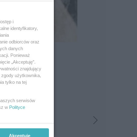
ostęp i
lne identyfikatory,
iania
anie odbiorców oraz
nych danych
kacji. Ponieważ
ięcie „Akceptuję”.
ywatności znajdujący
ą zgody użytkownika,
 tylko na tej
 naszych serwisów
esz w
Polityce
Akceptuję