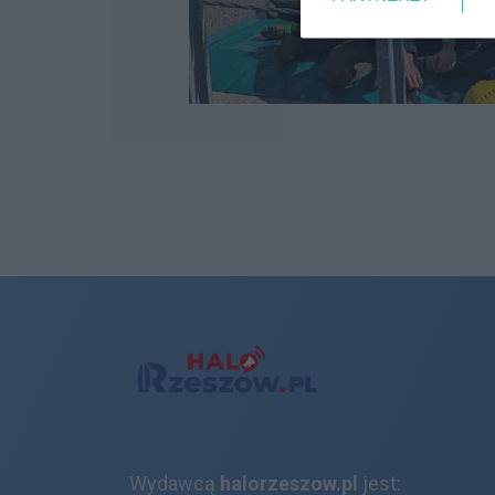
Wydawcą
halorzeszow.pl
jest: