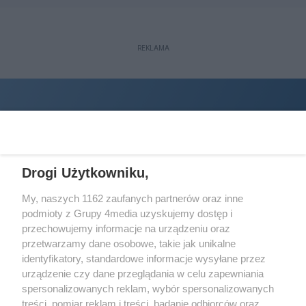
REKLAMA
Drogi Użytkowniku,
My, naszych 1162 zaufanych partnerów oraz inne
podmioty z Grupy 4media uzyskujemy dostęp i
Wydawcą
halorzeszow.pl
jest:
przechowujemy informacje na urządzeniu oraz
STOWARZYSZENIE INICJATYW SPOŁECZNYCH PERSPEKTYWA
przetwarzamy dane osobowe, takie jak unikalne
identyfikatory, standardowe informacje wysyłane przez
Adres do korespondencji:
urządzenie czy dane przeglądania w celu zapewniania
ul. Piastów 3/20
35-077 Rzeszów
spersonalizowanych reklam, wybór spersonalizowanych
treści, pomiar reklam i treści, badanie odbiorców oraz
kontakt@halorzeszow.pl