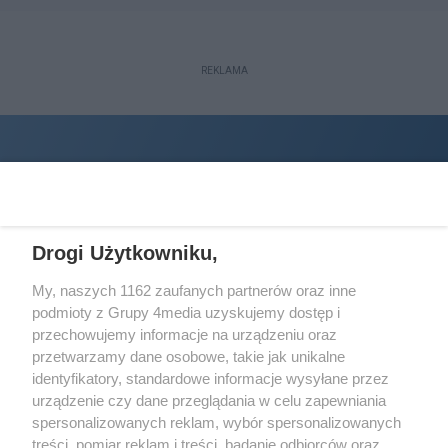
REKLAMA
Drogi Użytkowniku,
My, naszych 1162 zaufanych partnerów oraz inne
podmioty z Grupy 4media uzyskujemy dostęp i
Wydawcą
halorzeszow.pl
jest:
przechowujemy informacje na urządzeniu oraz
STOWARZYSZENIE INICJATYW SPOŁECZNYCH PERSPEKTYWA
przetwarzamy dane osobowe, takie jak unikalne
identyfikatory, standardowe informacje wysyłane przez
Adres do korespondencji:
urządzenie czy dane przeglądania w celu zapewniania
ul. Piastów 3/20
35-077 Rzeszów
spersonalizowanych reklam, wybór spersonalizowanych
treści, pomiar reklam i treści, badanie odbiorców oraz
kontakt@halorzeszow.pl