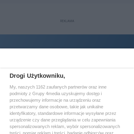
REKLAMA
Drogi Użytkowniku,
My, naszych 1162 zaufanych partnerów oraz inne
podmioty z Grupy 4media uzyskujemy dostęp i
Wydawcą
halorzeszow.pl
jest:
przechowujemy informacje na urządzeniu oraz
STOWARZYSZENIE INICJATYW SPOŁECZNYCH PERSPEKTYWA
przetwarzamy dane osobowe, takie jak unikalne
identyfikatory, standardowe informacje wysyłane przez
Adres do korespondencji:
urządzenie czy dane przeglądania w celu zapewniania
ul. Piastów 3/20
35-077 Rzeszów
spersonalizowanych reklam, wybór spersonalizowanych
treści, pomiar reklam i treści, badanie odbiorców oraz
kontakt@halorzeszow.pl