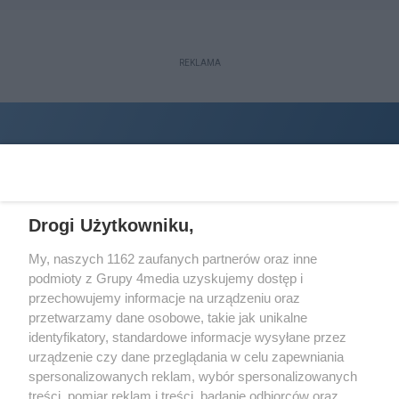
REKLAMA
Drogi Użytkowniku,
My, naszych 1162 zaufanych partnerów oraz inne
podmioty z Grupy 4media uzyskujemy dostęp i
Wydawcą
halorzeszow.pl
jest:
przechowujemy informacje na urządzeniu oraz
STOWARZYSZENIE INICJATYW SPOŁECZNYCH PERSPEKTYWA
przetwarzamy dane osobowe, takie jak unikalne
identyfikatory, standardowe informacje wysyłane przez
Adres do korespondencji:
urządzenie czy dane przeglądania w celu zapewniania
ul. Piastów 3/20
35-077 Rzeszów
spersonalizowanych reklam, wybór spersonalizowanych
treści, pomiar reklam i treści, badanie odbiorców oraz
kontakt@halorzeszow.pl