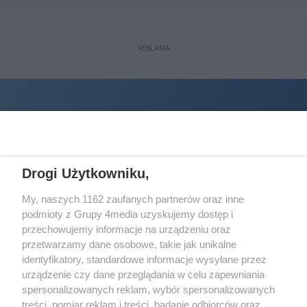
REKLAMA
Drogi Użytkowniku,
My, naszych 1162 zaufanych partnerów oraz inne
podmioty z Grupy 4media uzyskujemy dostęp i
Wydawcą
halorzeszow.pl
jest:
przechowujemy informacje na urządzeniu oraz
STOWARZYSZENIE INICJATYW SPOŁECZNYCH PERSPEKTYWA
przetwarzamy dane osobowe, takie jak unikalne
identyfikatory, standardowe informacje wysyłane przez
Adres do korespondencji:
urządzenie czy dane przeglądania w celu zapewniania
ul. Piastów 3/20
35-077 Rzeszów
spersonalizowanych reklam, wybór spersonalizowanych
treści, pomiar reklam i treści, badanie odbiorców oraz
kontakt@halorzeszow.pl