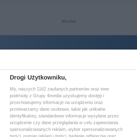
REKLAMA
Drogi Użytkowniku,
My, naszych 1162 zaufanych partnerów oraz inne
podmioty z Grupy 4media uzyskujemy dostęp i
Wydawcą
halorzeszow.pl
jest:
przechowujemy informacje na urządzeniu oraz
STOWARZYSZENIE INICJATYW SPOŁECZNYCH PERSPEKTYWA
przetwarzamy dane osobowe, takie jak unikalne
identyfikatory, standardowe informacje wysyłane przez
Adres do korespondencji:
urządzenie czy dane przeglądania w celu zapewniania
ul. Piastów 3/20
35-077 Rzeszów
spersonalizowanych reklam, wybór spersonalizowanych
treści, pomiar reklam i treści, badanie odbiorców oraz
kontakt@halorzeszow.pl