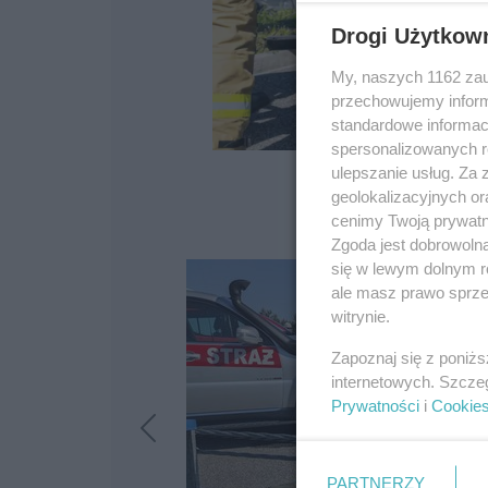
Drogi Użytkow
My, naszych 1162 zau
przechowujemy informa
standardowe informac
spersonalizowanych re
ulepszanie usług. Za
geolokalizacyjnych or
cenimy Twoją prywatno
Zgoda jest dobrowoln
się w lewym dolnym r
ale masz prawo sprzec
witrynie.
Zapoznaj się z poniż
internetowych. Szcze
Prywatności
i
Cookie
PARTNERZY