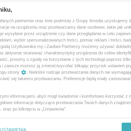
niku,
fanych partnerów oraz inne podmioty z Grupy 4media uzyskujemy d
cje na urządzeniu oraz przetwarzamy dane osobowe, takie jak unika
je wysyłane przez urządzenie czy dane przeglądania w celu zapewn
klam, wybór spersonalizowanych treści, pomiar reklam i treści, bad
 zgodą Użytkownika my i Zaufani Partnerzy możemy używać dokład
132
/ 170
az aktywnie skanować charakterystykę urządzenia do celów identyfi
ść, prosimy o zgodę na korzystanie z tych technologii poprzez klikn
a i zawsze możesz ją zmienić/wycofać klikając przycisk ustawień pr
ogu strony
. Niektóre rodzaje przetwarzania danych nie wymagaj
iwić się takiemu przetwarzaniu. Preferencje będą miały zastosowania
szymi informacjami, abyś mógł świadomie i komfortowo korzystać z
gółowe informacje dotyczące przetwarzania Twoich danych znajdzi
s
. oraz po kliknięciu w „Ustawienia”.
USTAWIENIA