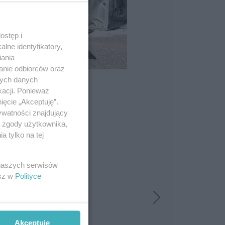
ostęp i
lne identyfikatory,
iania
anie odbiorców oraz
nych danych
kacji. Ponieważ
ięcie „Akceptuję”.
ywatności znajdujący
ą zgody użytkownika,
 tylko na tej
 naszych serwisów
esz w
Polityce
Akceptuję