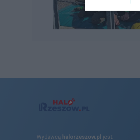
Wydawcą
halorzeszow.pl
jest: