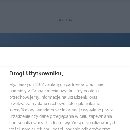
REKLAMA
Drogi Użytkowniku,
My, naszych 1162 zaufanych partnerów oraz inne
podmioty z Grupy 4media uzyskujemy dostęp i
Wydawcą
halorzeszow.pl
jest:
przechowujemy informacje na urządzeniu oraz
STOWARZYSZENIE INICJATYW SPOŁECZNYCH PERSPEKTYWA
przetwarzamy dane osobowe, takie jak unikalne
identyfikatory, standardowe informacje wysyłane przez
Adres do korespondencji:
urządzenie czy dane przeglądania w celu zapewniania
ul. Piastów 3/20
35-077 Rzeszów
spersonalizowanych reklam, wybór spersonalizowanych
treści, pomiar reklam i treści, badanie odbiorców oraz
kontakt@halorzeszow.pl