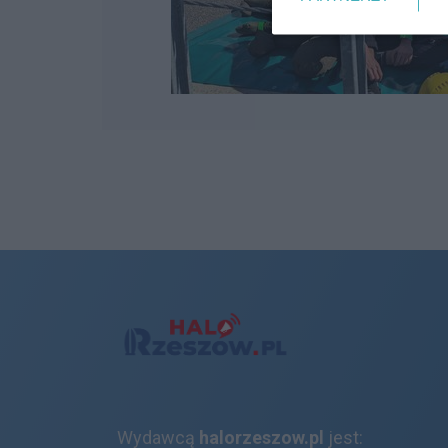
Wydawcą
halorzeszow.pl
jest: