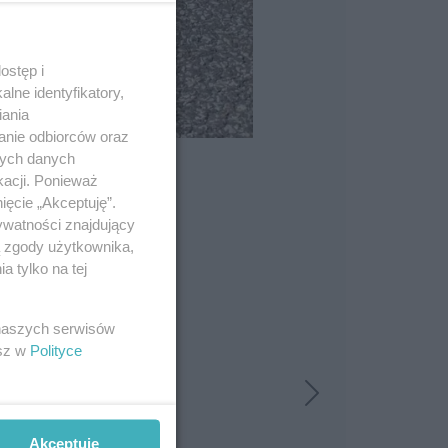
ostęp i
lne identyfikatory,
iania
anie odbiorców oraz
nych danych
kacji. Ponieważ
ięcie „Akceptuję”.
ywatności znajdujący
ą zgody użytkownika,
 tylko na tej
 naszych serwisów
esz w
Polityce
Akceptuję