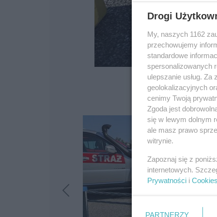
Drogi Użytkow
My, naszych 1162 zau
przechowujemy informa
standardowe informac
spersonalizowanych re
ulepszanie usług. Za
geolokalizacyjnych or
cenimy Twoją prywatno
Zgoda jest dobrowoln
się w lewym dolnym r
ale masz prawo sprzec
witrynie.
Zapoznaj się z poniż
internetowych. Szcze
Prywatności
i
Cookie
PARTNERZY