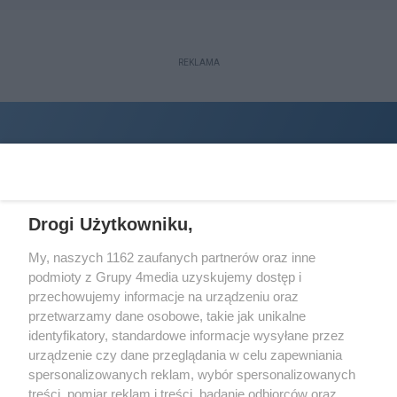
REKLAMA
Drogi Użytkowniku,
My, naszych 1162 zaufanych partnerów oraz inne
podmioty z Grupy 4media uzyskujemy dostęp i
Wydawcą
halorzeszow.pl
jest:
przechowujemy informacje na urządzeniu oraz
STOWARZYSZENIE INICJATYW SPOŁECZNYCH PERSPEKTYWA
przetwarzamy dane osobowe, takie jak unikalne
identyfikatory, standardowe informacje wysyłane przez
Adres do korespondencji:
urządzenie czy dane przeglądania w celu zapewniania
ul. Piastów 3/20
35-077 Rzeszów
spersonalizowanych reklam, wybór spersonalizowanych
treści, pomiar reklam i treści, badanie odbiorców oraz
kontakt@halorzeszow.pl