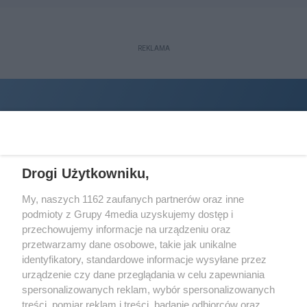
REKLAMA
Drogi Użytkowniku,
My, naszych 1162 zaufanych partnerów oraz inne
podmioty z Grupy 4media uzyskujemy dostęp i
Wydawcą
halorzeszow.pl
jest:
przechowujemy informacje na urządzeniu oraz
STOWARZYSZENIE INICJATYW SPOŁECZNYCH PERSPEKTYWA
przetwarzamy dane osobowe, takie jak unikalne
identyfikatory, standardowe informacje wysyłane przez
Adres do korespondencji:
urządzenie czy dane przeglądania w celu zapewniania
ul. Piastów 3/20
35-077 Rzeszów
spersonalizowanych reklam, wybór spersonalizowanych
treści, pomiar reklam i treści, badanie odbiorców oraz
kontakt@halorzeszow.pl