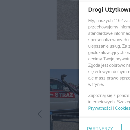
Drogi Użytkow
My, naszych 1162 zau
przechowujemy informa
standardowe informac
spersonalizowanych re
ulepszanie usług. Za
geolokalizacyjnych or
cenimy Twoją prywatno
Zgoda jest dobrowoln
się w lewym dolnym r
ale masz prawo sprzec
witrynie.
Zapoznaj się z poniż
internetowych. Szcze
Prywatności
i
Cookie
PARTNERZY