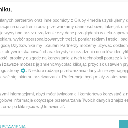
niku,
fanych partnerów oraz inne podmioty z Grupy 4media uzyskujemy d
cje na urządzeniu oraz przetwarzamy dane osobowe, takie jak unika
je wysyłane przez urządzenie czy dane przeglądania w celu zapewn
klam, wybór spersonalizowanych treści, pomiar reklam i treści, bad
 zgodą Użytkownika my i Zaufani Partnerzy możemy używać dokład
129
/ 170
az aktywnie skanować charakterystykę urządzenia do celów identyfi
ść, prosimy o zgodę na korzystanie z tych technologii poprzez klikn
a i zawsze możesz ją zmienić/wycofać klikając przycisk ustawień pr
ogu strony
. Niektóre rodzaje przetwarzania danych nie wymagaj
iwić się takiemu przetwarzaniu. Preferencje będą miały zastosowania
szymi informacjami, abyś mógł świadomie i komfortowo korzystać z
gółowe informacje dotyczące przetwarzania Twoich danych znajdzi
s
. oraz po kliknięciu w „Ustawienia”.
USTAWIENIA