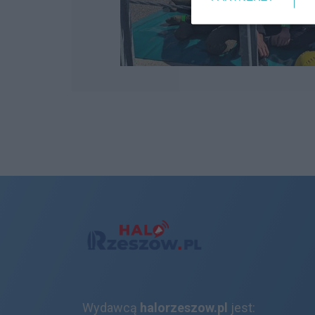
Wydawcą
halorzeszow.pl
jest: