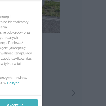
ostęp i
lne identyfikatory,
iania
anie odbiorców oraz
nych danych
kacji. Ponieważ
ięcie „Akceptuję”.
ywatności znajdujący
ą zgody użytkownika,
 tylko na tej
 naszych serwisów
esz w
Polityce
Akceptuję