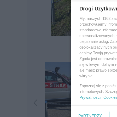
Drogi Użytkow
My, naszych 1162 zau
przechowujemy informa
standardowe informac
spersonalizowanych re
ulepszanie usług. Za
geolokalizacyjnych or
cenimy Twoją prywatno
Zgoda jest dobrowoln
się w lewym dolnym r
ale masz prawo sprzec
witrynie.
Zapoznaj się z poniż
internetowych. Szcze
Prywatności
i
Cookie
PARTNERZY