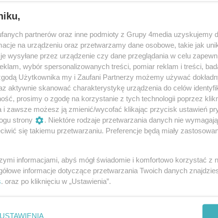
niku,
fanych partnerów oraz inne podmioty z Grupy 4media uzyskujemy d
cje na urządzeniu oraz przetwarzamy dane osobowe, takie jak unika
je wysyłane przez urządzenie czy dane przeglądania w celu zapewn
klam, wybór spersonalizowanych treści, pomiar reklam i treści, bad
 zgodą Użytkownika my i Zaufani Partnerzy możemy używać dokład
139
/ 170
az aktywnie skanować charakterystykę urządzenia do celów identyfi
ść, prosimy o zgodę na korzystanie z tych technologii poprzez klikn
a i zawsze możesz ją zmienić/wycofać klikając przycisk ustawień pr
ogu strony
. Niektóre rodzaje przetwarzania danych nie wymagaj
iwić się takiemu przetwarzaniu. Preferencje będą miały zastosowania
szymi informacjami, abyś mógł świadomie i komfortowo korzystać z
gółowe informacje dotyczące przetwarzania Twoich danych znajdzi
s
. oraz po kliknięciu w „Ustawienia”.
USTAWIENIA