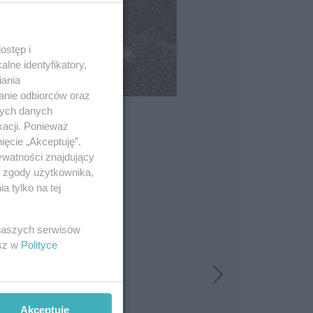
ostęp i
lne identyfikatory,
iania
anie odbiorców oraz
nych danych
kacji. Ponieważ
ięcie „Akceptuję”.
ywatności znajdujący
ą zgody użytkownika,
 tylko na tej
 naszych serwisów
esz w
Polityce
Akceptuję