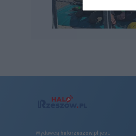
Wydawcą
halorzeszow.pl
jest: