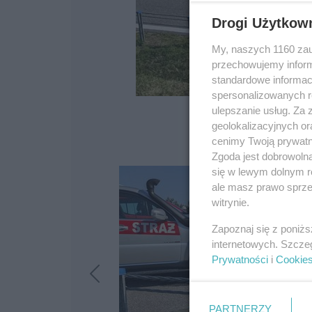
Drogi Użytkow
My, naszych 1160 zau
przechowujemy informa
standardowe informac
spersonalizowanych re
ulepszanie usług. Za
geolokalizacyjnych or
cenimy Twoją prywatno
Zgoda jest dobrowoln
się w lewym dolnym r
ale masz prawo sprzec
witrynie.
Zapoznaj się z poniż
internetowych. Szcze
Prywatności
i
Cookie
PARTNERZY