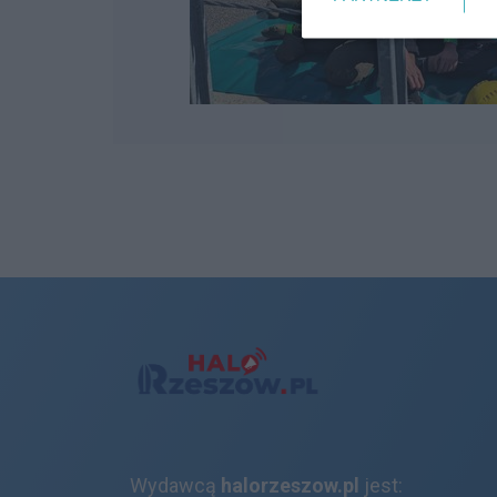
Wydawcą
halorzeszow.pl
jest: