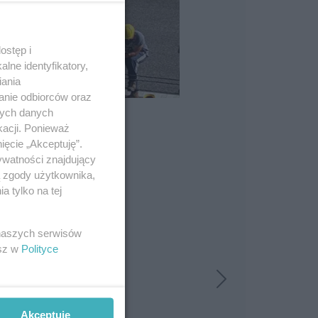
ostęp i
lne identyfikatory,
iania
anie odbiorców oraz
nych danych
kacji. Ponieważ
ięcie „Akceptuję”.
ywatności znajdujący
ą zgody użytkownika,
 tylko na tej
 naszych serwisów
esz w
Polityce
Akceptuję