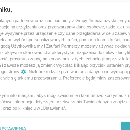
niku,
fanych partnerów oraz inne podmioty z Grupy 4media uzyskujemy d
cje na urządzeniu oraz przetwarzamy dane osobowe, takie jak unika
je wysyłane przez urządzenie czy dane przeglądania w celu zapewn
klam, wybór spersonalizowanych treści, pomiar reklam i treści, bad
 zgodą Użytkownika my i Zaufani Partnerzy możemy używać dokład
2
/ 170
az aktywnie skanować charakterystykę urządzenia do celów identyfi
ść, prosimy o zgodę na korzystanie z tych technologii poprzez klikn
a i zawsze możesz ją zmienić/wycofać klikając przycisk ustawień pr
ogu strony
. Niektóre rodzaje przetwarzania danych nie wymagaj
iwić się takiemu przetwarzaniu. Preferencje będą miały zastosowania
szymi informacjami, abyś mógł świadomie i komfortowo korzystać z
gółowe informacje dotyczące przetwarzania Twoich danych znajdzi
s
. oraz po kliknięciu w „Ustawienia”.
USTAWIENIA