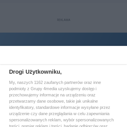
REKLAMA
Drogi Użytkowniku,
My, naszych 1162 zaufanych partnerów oraz inne
podmioty z Grupy 4media uzyskujemy dostęp i
Wydawcą
halorzeszow.pl
jest:
przechowujemy informacje na urządzeniu oraz
STOWARZYSZENIE INICJATYW SPOŁECZNYCH PERSPEKTYWA
przetwarzamy dane osobowe, takie jak unikalne
identyfikatory, standardowe informacje wysyłane przez
Adres do korespondencji:
urządzenie czy dane przeglądania w celu zapewniania
ul. Piastów 3/20
35-077 Rzeszów
spersonalizowanych reklam, wybór spersonalizowanych
treści, pomiar reklam i treści, badanie odbiorców oraz
kontakt@halorzeszow.pl