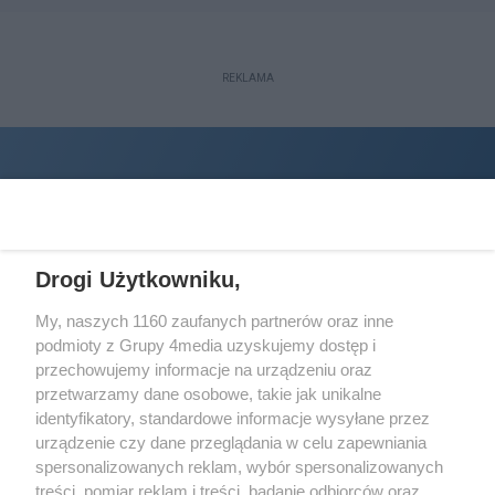
REKLAMA
Drogi Użytkowniku,
My, naszych 1160 zaufanych partnerów oraz inne
podmioty z Grupy 4media uzyskujemy dostęp i
Wydawcą
halorzeszow.pl
jest:
przechowujemy informacje na urządzeniu oraz
STOWARZYSZENIE INICJATYW SPOŁECZNYCH PERSPEKTYWA
przetwarzamy dane osobowe, takie jak unikalne
identyfikatory, standardowe informacje wysyłane przez
Adres do korespondencji:
urządzenie czy dane przeglądania w celu zapewniania
ul. Piastów 3/20
35-077 Rzeszów
spersonalizowanych reklam, wybór spersonalizowanych
treści, pomiar reklam i treści, badanie odbiorców oraz
kontakt@halorzeszow.pl