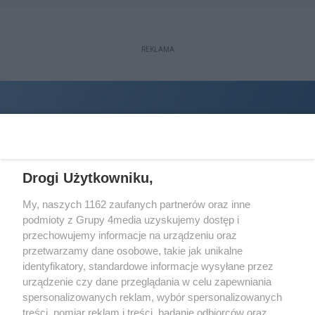
REKLAMA
Drogi Użytkowniku,
My, naszych 1162 zaufanych partnerów oraz inne
podmioty z Grupy 4media uzyskujemy dostęp i
Wydawcą
halorzeszow.pl
jest:
przechowujemy informacje na urządzeniu oraz
STOWARZYSZENIE INICJATYW SPOŁECZNYCH PERSPEKTYWA
przetwarzamy dane osobowe, takie jak unikalne
identyfikatory, standardowe informacje wysyłane przez
Adres do korespondencji:
urządzenie czy dane przeglądania w celu zapewniania
ul. Piastów 3/20
35-077 Rzeszów
spersonalizowanych reklam, wybór spersonalizowanych
treści, pomiar reklam i treści, badanie odbiorców oraz
kontakt@halorzeszow.pl