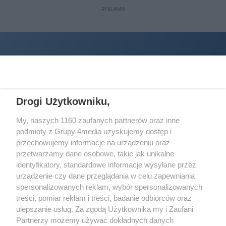
REKLAMA
Drogi Użytkowniku,
My, naszych 1160 zaufanych partnerów oraz inne
podmioty z Grupy 4media uzyskujemy dostęp i
Wydawcą
halorzeszow.pl
jest:
przechowujemy informacje na urządzeniu oraz
STOWARZYSZENIE INICJATYW SPOŁECZNYCH PERSPEKTYWA
przetwarzamy dane osobowe, takie jak unikalne
identyfikatory, standardowe informacje wysyłane przez
Adres do korespondencji:
urządzenie czy dane przeglądania w celu zapewniania
ul. Piastów 3/20
35-077 Rzeszów
spersonalizowanych reklam, wybór spersonalizowanych
treści, pomiar reklam i treści, badanie odbiorców oraz
kontakt@halorzeszow.pl
ulepszanie usług. Za zgodą Użytkownika my i Zaufani
Partnerzy możemy używać dokładnych danych