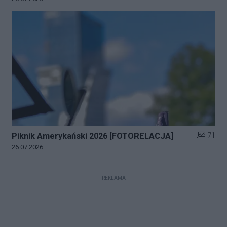
Liczba zd
71
Piknik Amerykański 2026 [FOTORELACJA]
Data dodania galerii:
26.07.2026
REKLAMA