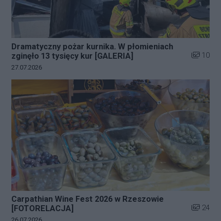
Dramatyczny pożar kurnika. W płomieniach
Liczba zd
10
zginęło 13 tysięcy kur [GALERIA]
Data dodania galerii:
27.07.2026
Carpathian Wine Fest 2026 w Rzeszowie
Liczba zd
24
[FOTORELACJA]
Data dodania galerii:
26.07.2026