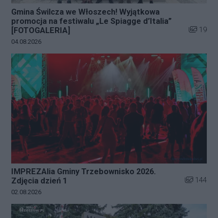
Gmina Świlcza we Włoszech! Wyjątkowa
promocja na festiwalu „Le Spiagge d’Italia”
Liczba zd
19
[FOTOGALERIA]
Data dodania galerii:
04.08.2026
IMPREZAlia Gminy Trzebownisko 2026.
Liczba zdj
144
Zdjęcia dzień 1
Data dodania galerii:
02.08.2026