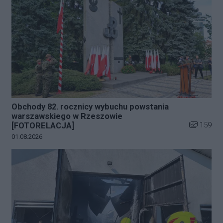
Obchody 82. rocznicy wybuchu powstania
warszawskiego w Rzeszowie
Liczba zdj
159
[FOTORELACJA]
Data dodania galerii:
01.08.2026