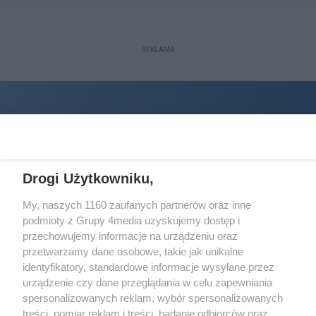
REKLAMA
Drogi Użytkowniku,
My, naszych 1160 zaufanych partnerów oraz inne
podmioty z Grupy 4media uzyskujemy dostęp i
Wydawcą
halorzeszow.pl
jest:
przechowujemy informacje na urządzeniu oraz
STOWARZYSZENIE INICJATYW SPOŁECZNYCH PERSPEKTYWA
przetwarzamy dane osobowe, takie jak unikalne
identyfikatory, standardowe informacje wysyłane przez
Adres do korespondencji:
urządzenie czy dane przeglądania w celu zapewniania
ul. Piastów 3/20
35-077 Rzeszów
spersonalizowanych reklam, wybór spersonalizowanych
treści, pomiar reklam i treści, badanie odbiorców oraz
kontakt@halorzeszow.pl