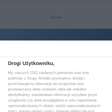
REKLAMA
Drogi Użytkowniku,
My, naszych 1162 zaufanych partnerów oraz inne
podmioty z Grupy 4media uzyskujemy dostęp i
Wydawcą
halorzeszow.pl
jest:
przechowujemy informacje na urządzeniu oraz
STOWARZYSZENIE INICJATYW SPOŁECZNYCH PERSPEKTYWA
przetwarzamy dane osobowe, takie jak unikalne
identyfikatory, standardowe informacje wysyłane przez
Adres do korespondencji:
urządzenie czy dane przeglądania w celu zapewniania
ul. Piastów 3/20
35-077 Rzeszów
spersonalizowanych reklam, wybór spersonalizowanych
treści, pomiar reklam i treści, badanie odbiorców oraz
kontakt@halorzeszow.pl