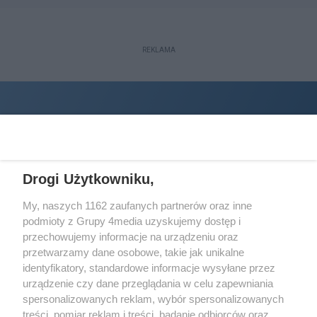
REKLAMA
Drogi Użytkowniku,
My, naszych 1162 zaufanych partnerów oraz inne
podmioty z Grupy 4media uzyskujemy dostęp i
Wydawcą
halorzeszow.pl
jest:
przechowujemy informacje na urządzeniu oraz
STOWARZYSZENIE INICJATYW SPOŁECZNYCH PERSPEKTYWA
przetwarzamy dane osobowe, takie jak unikalne
identyfikatory, standardowe informacje wysyłane przez
Adres do korespondencji:
urządzenie czy dane przeglądania w celu zapewniania
ul. Piastów 3/20
35-077 Rzeszów
spersonalizowanych reklam, wybór spersonalizowanych
treści, pomiar reklam i treści, badanie odbiorców oraz
kontakt@halorzeszow.pl