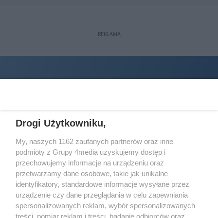
REKLAMA
Drogi Użytkowniku,
My, naszych 1162 zaufanych partnerów oraz inne
podmioty z Grupy 4media uzyskujemy dostęp i
Wydawcą
halorzeszow.pl
jest:
przechowujemy informacje na urządzeniu oraz
STOWARZYSZENIE INICJATYW SPOŁECZNYCH PERSPEKTYWA
przetwarzamy dane osobowe, takie jak unikalne
identyfikatory, standardowe informacje wysyłane przez
Adres do korespondencji:
urządzenie czy dane przeglądania w celu zapewniania
ul. Piastów 3/20
35-077 Rzeszów
spersonalizowanych reklam, wybór spersonalizowanych
treści, pomiar reklam i treści, badanie odbiorców oraz
kontakt@halorzeszow.pl