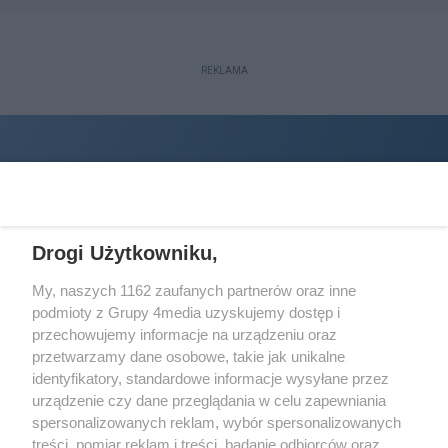
REKLAMA
Drogi Użytkowniku,
My, naszych 1162 zaufanych partnerów oraz inne
podmioty z Grupy 4media uzyskujemy dostęp i
Wydawcą
halorzeszow.pl
jest:
przechowujemy informacje na urządzeniu oraz
STOWARZYSZENIE INICJATYW SPOŁECZNYCH PERSPEKTYWA
przetwarzamy dane osobowe, takie jak unikalne
identyfikatory, standardowe informacje wysyłane przez
Adres do korespondencji:
urządzenie czy dane przeglądania w celu zapewniania
ul. Piastów 3/20
35-077 Rzeszów
spersonalizowanych reklam, wybór spersonalizowanych
treści, pomiar reklam i treści, badanie odbiorców oraz
kontakt@halorzeszow.pl