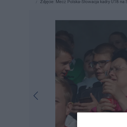
Zdjęcie: Mecz Polska-Słowacja kadry U18 na St