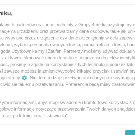
niku,
fanych partnerów oraz inne podmioty z Grupy 4media uzyskujemy d
cje na urządzeniu oraz przetwarzamy dane osobowe, takie jak unika
je wysyłane przez urządzenie czy dane przeglądania w celu zapewn
klam, wybór spersonalizowanych treści, pomiar reklam i treści, bad
 zgodą Użytkownika my i Zaufani Partnerzy możemy używać dokład
100
/ 200
az aktywnie skanować charakterystykę urządzenia do celów identyfi
ść, prosimy o zgodę na korzystanie z tych technologii poprzez klikn
a i zawsze możesz ją zmienić/wycofać klikając przycisk ustawień pr
ogu strony
. Niektóre rodzaje przetwarzania danych nie wymagaj
iwić się takiemu przetwarzaniu. Preferencje będą miały zastosowania
szymi informacjami, abyś mógł świadomie i komfortowo korzystać z
gółowe informacje dotyczące przetwarzania Twoich danych znajdzi
s
. oraz po kliknięciu w „Ustawienia”.