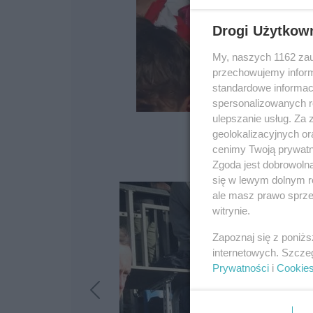
Drogi Użytkow
My, naszych 1162 zau
przechowujemy informa
standardowe informac
spersonalizowanych re
ulepszanie usług. Za
geolokalizacyjnych or
cenimy Twoją prywatno
Zgoda jest dobrowoln
się w lewym dolnym r
ale masz prawo sprzec
witrynie.
Zapoznaj się z poniż
internetowych. Szcze
Prywatności
i
Cookie