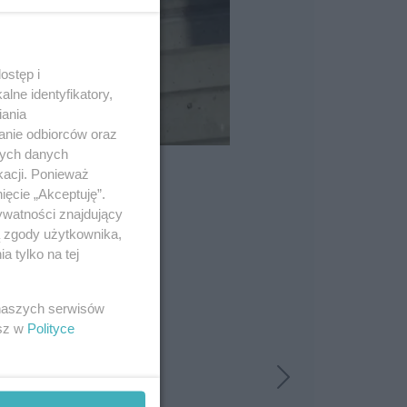
ostęp i
lne identyfikatory,
iania
anie odbiorców oraz
nych danych
kacji. Ponieważ
ięcie „Akceptuję”.
ywatności znajdujący
ą zgody użytkownika,
 tylko na tej
 naszych serwisów
esz w
Polityce