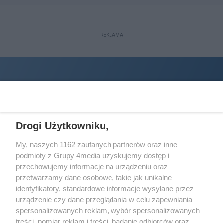
REKLAMA
Drogi Użytkowniku,
My, naszych 1162 zaufanych partnerów oraz inne
podmioty z Grupy 4media uzyskujemy dostęp i
Wydawcą
halorzeszow.pl
jest:
przechowujemy informacje na urządzeniu oraz
STOWARZYSZENIE INICJATYW SPOŁECZNYCH PERSPEKTYWA
przetwarzamy dane osobowe, takie jak unikalne
identyfikatory, standardowe informacje wysyłane przez
Adres do korespondencji:
urządzenie czy dane przeglądania w celu zapewniania
ul. Piastów 3/20
35-077 Rzeszów
spersonalizowanych reklam, wybór spersonalizowanych
treści, pomiar reklam i treści, badanie odbiorców oraz
kontakt@halorzeszow.pl