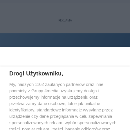
REKLAMA
Drogi Użytkowniku,
My, naszych 1162 zaufanych partnerów oraz inne
podmioty z Grupy 4media uzyskujemy dostęp i
Wydawcą
halorzeszow.pl
jest:
przechowujemy informacje na urządzeniu oraz
STOWARZYSZENIE INICJATYW SPOŁECZNYCH PERSPEKTYWA
przetwarzamy dane osobowe, takie jak unikalne
identyfikatory, standardowe informacje wysyłane przez
Adres do korespondencji:
urządzenie czy dane przeglądania w celu zapewniania
ul. Piastów 3/20
35-077 Rzeszów
spersonalizowanych reklam, wybór spersonalizowanych
treści, pomiar reklam i treści, badanie odbiorców oraz
kontakt@halorzeszow.pl