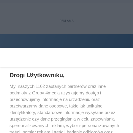
REKLAMA
Drogi Użytkowniku,
My, naszych 1162 zaufanych partnerów oraz inne
podmioty z Grupy 4media uzyskujemy dostęp i
Wydawcą
halorzeszow.pl
jest:
przechowujemy informacje na urządzeniu oraz
STOWARZYSZENIE INICJATYW SPOŁECZNYCH PERSPEKTYWA
przetwarzamy dane osobowe, takie jak unikalne
identyfikatory, standardowe informacje wysyłane przez
Adres do korespondencji:
urządzenie czy dane przeglądania w celu zapewniania
ul. Piastów 3/20
35-077 Rzeszów
spersonalizowanych reklam, wybór spersonalizowanych
treści, pomiar reklam i treści, badanie odbiorców oraz
kontakt@halorzeszow.pl