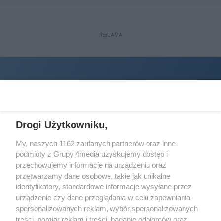
REKLAMA
Drogi Użytkowniku,
My, naszych 1162 zaufanych partnerów oraz inne
podmioty z Grupy 4media uzyskujemy dostęp i
Wydawcą
halorzeszow.pl
jest:
przechowujemy informacje na urządzeniu oraz
STOWARZYSZENIE INICJATYW SPOŁECZNYCH PERSPEKTYWA
przetwarzamy dane osobowe, takie jak unikalne
identyfikatory, standardowe informacje wysyłane przez
Adres do korespondencji:
urządzenie czy dane przeglądania w celu zapewniania
ul. Piastów 3/20
35-077 Rzeszów
spersonalizowanych reklam, wybór spersonalizowanych
treści, pomiar reklam i treści, badanie odbiorców oraz
kontakt@halorzeszow.pl