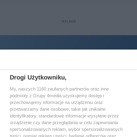
REKLAMA
Drogi Użytkowniku,
My, naszych 1160 zaufanych partnerów oraz inne
podmioty z Grupy 4media uzyskujemy dostęp i
Wydawcą
halorzeszow.pl
jest:
przechowujemy informacje na urządzeniu oraz
STOWARZYSZENIE INICJATYW SPOŁECZNYCH PERSPEKTYWA
przetwarzamy dane osobowe, takie jak unikalne
identyfikatory, standardowe informacje wysyłane przez
Adres do korespondencji:
urządzenie czy dane przeglądania w celu zapewniania
ul. Piastów 3/20
35-077 Rzeszów
spersonalizowanych reklam, wybór spersonalizowanych
treści, pomiar reklam i treści, badanie odbiorców oraz
kontakt@halorzeszow.pl