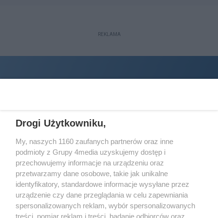
REKLAMA
Drogi Użytkowniku,
My, naszych 1160 zaufanych partnerów oraz inne
podmioty z Grupy 4media uzyskujemy dostęp i
Wydawcą
halorzeszow.pl
jest:
przechowujemy informacje na urządzeniu oraz
STOWARZYSZENIE INICJATYW SPOŁECZNYCH PERSPEKTYWA
przetwarzamy dane osobowe, takie jak unikalne
identyfikatory, standardowe informacje wysyłane przez
Adres do korespondencji:
urządzenie czy dane przeglądania w celu zapewniania
ul. Piastów 3/20
35-077 Rzeszów
spersonalizowanych reklam, wybór spersonalizowanych
treści, pomiar reklam i treści, badanie odbiorców oraz
kontakt@halorzeszow.pl