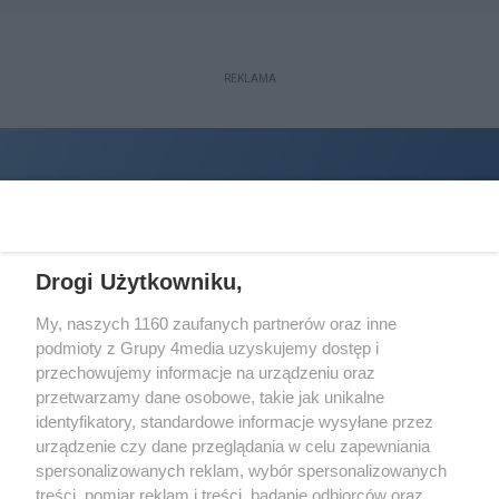
REKLAMA
Drogi Użytkowniku,
My, naszych 1160 zaufanych partnerów oraz inne
podmioty z Grupy 4media uzyskujemy dostęp i
Wydawcą
halorzeszow.pl
jest:
przechowujemy informacje na urządzeniu oraz
STOWARZYSZENIE INICJATYW SPOŁECZNYCH PERSPEKTYWA
przetwarzamy dane osobowe, takie jak unikalne
identyfikatory, standardowe informacje wysyłane przez
Adres do korespondencji:
urządzenie czy dane przeglądania w celu zapewniania
ul. Piastów 3/20
35-077 Rzeszów
spersonalizowanych reklam, wybór spersonalizowanych
treści, pomiar reklam i treści, badanie odbiorców oraz
kontakt@halorzeszow.pl