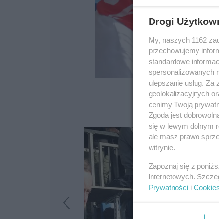
Drogi Użytkow
My, naszych 1162 zau
przechowujemy informa
standardowe informac
spersonalizowanych re
ulepszanie usług. Za
geolokalizacyjnych or
cenimy Twoją prywatno
Zgoda jest dobrowoln
się w lewym dolnym r
ale masz prawo sprzec
witrynie.
Zapoznaj się z poniż
internetowych. Szcze
Prywatności
i
Cookie