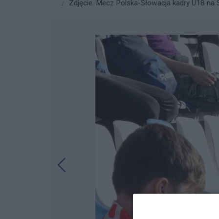
Zdjęcie: Mecz Polska-Słowacja kadry U18 na St