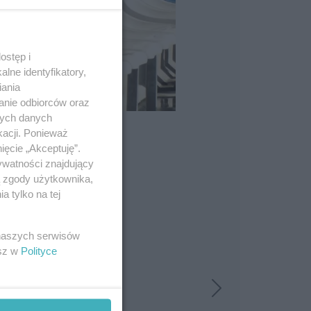
ostęp i
lne identyfikatory,
iania
anie odbiorców oraz
nych danych
kacji. Ponieważ
ięcie „Akceptuję”.
ywatności znajdujący
ą zgody użytkownika,
 tylko na tej
 naszych serwisów
esz w
Polityce