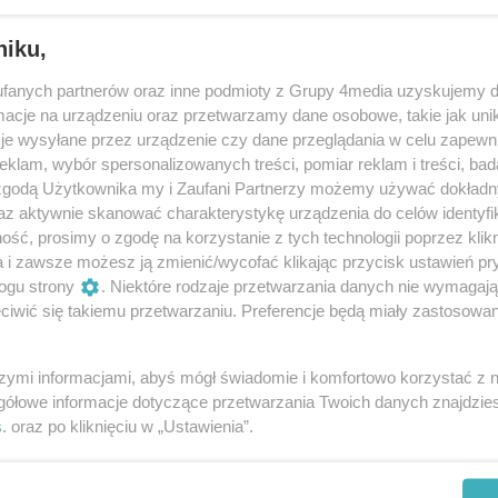
niku,
fanych partnerów oraz inne podmioty z Grupy 4media uzyskujemy d
cje na urządzeniu oraz przetwarzamy dane osobowe, takie jak unika
je wysyłane przez urządzenie czy dane przeglądania w celu zapewn
klam, wybór spersonalizowanych treści, pomiar reklam i treści, bad
 zgodą Użytkownika my i Zaufani Partnerzy możemy używać dokład
26
/ 200
az aktywnie skanować charakterystykę urządzenia do celów identyfi
ść, prosimy o zgodę na korzystanie z tych technologii poprzez klikn
a i zawsze możesz ją zmienić/wycofać klikając przycisk ustawień pr
ogu strony
. Niektóre rodzaje przetwarzania danych nie wymagaj
iwić się takiemu przetwarzaniu. Preferencje będą miały zastosowania
szymi informacjami, abyś mógł świadomie i komfortowo korzystać z
gółowe informacje dotyczące przetwarzania Twoich danych znajdzi
s
. oraz po kliknięciu w „Ustawienia”.