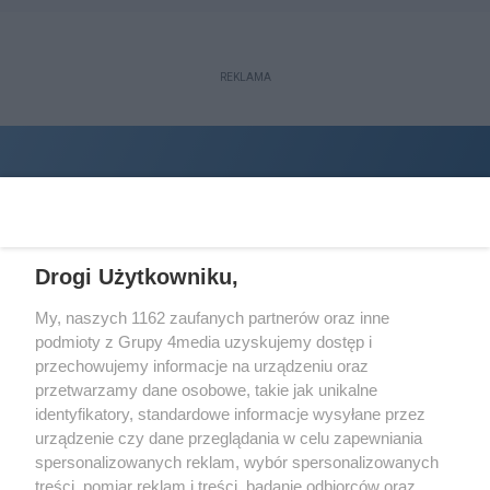
REKLAMA
Drogi Użytkowniku,
My, naszych 1162 zaufanych partnerów oraz inne
podmioty z Grupy 4media uzyskujemy dostęp i
Wydawcą
halorzeszow.pl
jest:
przechowujemy informacje na urządzeniu oraz
STOWARZYSZENIE INICJATYW SPOŁECZNYCH PERSPEKTYWA
przetwarzamy dane osobowe, takie jak unikalne
identyfikatory, standardowe informacje wysyłane przez
Adres do korespondencji:
urządzenie czy dane przeglądania w celu zapewniania
ul. Piastów 3/20
35-077 Rzeszów
spersonalizowanych reklam, wybór spersonalizowanych
treści, pomiar reklam i treści, badanie odbiorców oraz
kontakt@halorzeszow.pl