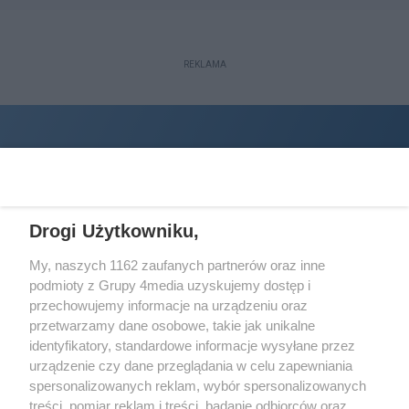
REKLAMA
Drogi Użytkowniku,
My, naszych 1162 zaufanych partnerów oraz inne
podmioty z Grupy 4media uzyskujemy dostęp i
Wydawcą
halorzeszow.pl
jest:
przechowujemy informacje na urządzeniu oraz
STOWARZYSZENIE INICJATYW SPOŁECZNYCH PERSPEKTYWA
przetwarzamy dane osobowe, takie jak unikalne
identyfikatory, standardowe informacje wysyłane przez
Adres do korespondencji:
urządzenie czy dane przeglądania w celu zapewniania
ul. Piastów 3/20
35-077 Rzeszów
spersonalizowanych reklam, wybór spersonalizowanych
treści, pomiar reklam i treści, badanie odbiorców oraz
kontakt@halorzeszow.pl