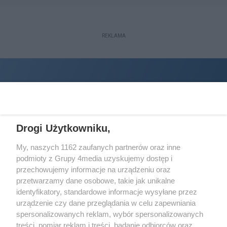
REKLAMA
Drogi Użytkowniku,
My, naszych 1162 zaufanych partnerów oraz inne
podmioty z Grupy 4media uzyskujemy dostęp i
Wydawcą
halorzeszow.pl
jest:
przechowujemy informacje na urządzeniu oraz
STOWARZYSZENIE INICJATYW SPOŁECZNYCH PERSPEKTYWA
przetwarzamy dane osobowe, takie jak unikalne
identyfikatory, standardowe informacje wysyłane przez
Adres do korespondencji:
urządzenie czy dane przeglądania w celu zapewniania
ul. Piastów 3/20
35-077 Rzeszów
spersonalizowanych reklam, wybór spersonalizowanych
treści, pomiar reklam i treści, badanie odbiorców oraz
kontakt@halorzeszow.pl