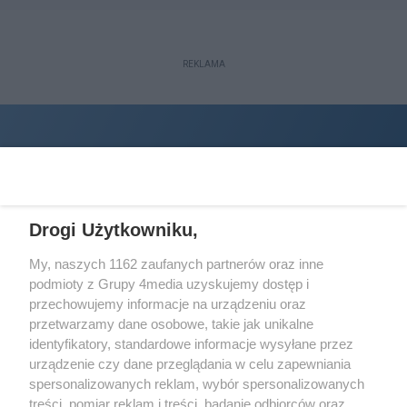
REKLAMA
Drogi Użytkowniku,
My, naszych 1162 zaufanych partnerów oraz inne
podmioty z Grupy 4media uzyskujemy dostęp i
Wydawcą
halorzeszow.pl
jest:
przechowujemy informacje na urządzeniu oraz
STOWARZYSZENIE INICJATYW SPOŁECZNYCH PERSPEKTYWA
przetwarzamy dane osobowe, takie jak unikalne
identyfikatory, standardowe informacje wysyłane przez
Adres do korespondencji:
urządzenie czy dane przeglądania w celu zapewniania
ul. Piastów 3/20
35-077 Rzeszów
spersonalizowanych reklam, wybór spersonalizowanych
treści, pomiar reklam i treści, badanie odbiorców oraz
kontakt@halorzeszow.pl